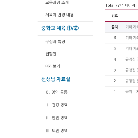
교육과정 소개
Total 7건
1 페이지
체육과 변경 내용
번호
공지
기타 자
중학교 체육 ①/②
6
기타 자
구성과 특징
5
기타 자
집필진
4
규정집 
미리보기
3
규정집 
선생님 자료실
2
규정집 
1
공지
０. 영역 공통
Ⅰ. 건강 영역
Ⅱ. 안전 영역
Ⅲ. 도전 영역